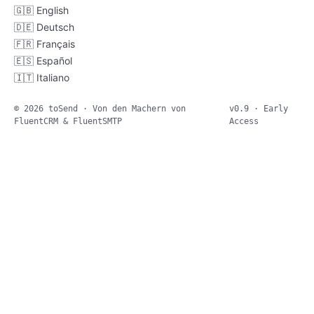
🇬🇧
English
🇩🇪
Deutsch
🇫🇷
Français
🇪🇸
Español
🇮🇹
Italiano
© 2026 toSend · Von den Machern von
v0.9 · Early
FluentCRM & FluentSMTP
Access