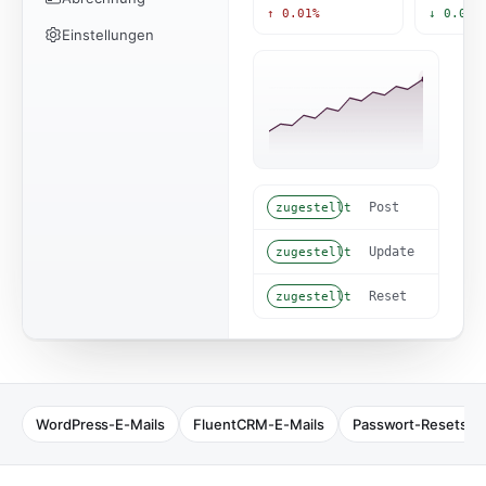
↑ 0.01%
↓ 0.01%
Einstellungen
hello@creator.blo
Post
zugestellt
team@product.xyz 
Update
zugestellt
WordPress-E-Mails
FluentCRM-E-Mails
Passwort-Resets