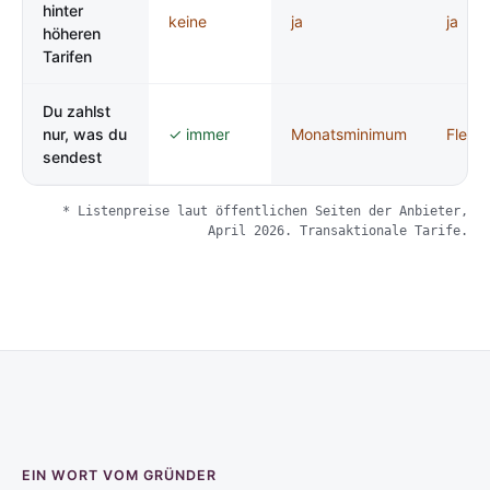
hinter
keine
ja
ja
höheren
Tarifen
Du zahlst
nur, was du
✓ immer
Monatsminimum
Flex-T
sendest
* Listenpreise laut öffentlichen Seiten der Anbieter,
April 2026. Transaktionale Tarife.
EIN WORT VOM GRÜNDER