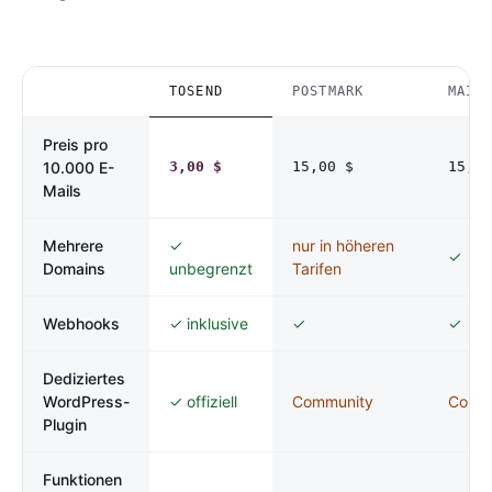
TOSEND
POSTMARK
MAIL
MERKMAL
Preis pro
10.000 E-
3,00 $
15,00 $
15,00
Mails
Mehrere
✓
nur in höheren
✓
Domains
unbegrenzt
Tarifen
Webhooks
✓ inklusive
✓
✓
Dediziertes
WordPress-
✓ offiziell
Community
Comm
Plugin
Funktionen