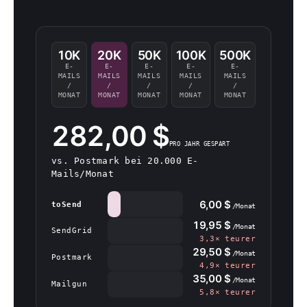
10K
20K
50K
100K
500K
E-
E-
E-
E-
E-
MAILS
MAILS
MAILS
MAILS
MAILS
/
/
/
/
/
MONAT
MONAT
MONAT
MONAT
MONAT
282,00 $
PRO JAHR GESPART
vs. Postmark bei 20.000 E-
Mails/Monat
6,00 $
toSend
/Monat
19,95 $
/Monat
SendGrid
3,3× teurer
29,50 $
/Monat
Postmark
4,9× teurer
35,00 $
/Monat
Mailgun
5,8× teurer