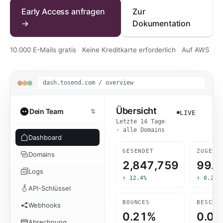
Early Access anfragen
Zur
→
Dokumentation
10.000 E-Mails gratis
Keine Kreditkarte erforderlich
Auf AWS
dash.tosend.com / overview
Übersicht
Dein Team
⇅
LIVE
Letzte 14 Tage
· alle Domains
Dashboard
GESENDET
ZUGEST
Domains
2,847,766
99.
Logs
↑ 12.4%
↑ 0.2%
API-Schlüssel
BOUNCES
BESCHW
Webhooks
0.21%
0.0
Abrechnung