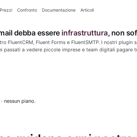
Prezzi
Confronto
Documentazione
Articoli
email debba essere
infrastruttura
, non so
etro FluentCRM, Fluent Forms e FluentSMTP. I nostri plugin son
passati a vedere piccole imprese e team digitali pagare t
e · nessun piano.