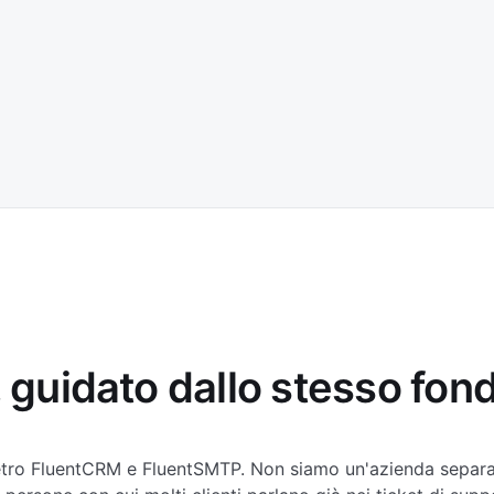
, guidato dallo stesso fon
ietro FluentCRM e FluentSMTP. Non siamo un'azienda separat