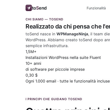
to
S
end
Funzionalità
CHI SIAMO — TOSEND
Realizzato da chi pensa che l'
toSend nasce in
WPManageNinja
, il team di
WordPress. Abbiamo creato toSend dopo anni 
semplice infrastruttura.
1,5M+
Installazioni WordPress nella suite Fluent
10+ anni
di software per piccole imprese
0,30 $
Ogni 1.000 email · tutte le funzionalità inclus
I PRINCIPI CHE GUIDANO TOSEND