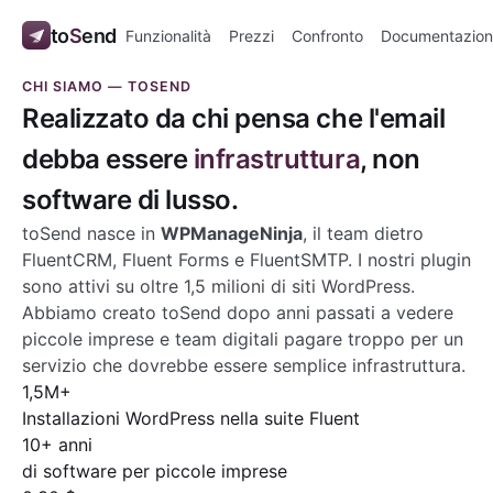
to
S
end
Funzionalità
Prezzi
Confronto
Documentazion
CHI SIAMO — TOSEND
Realizzato da chi pensa che l'email
debba essere
infrastruttura
, non
software di lusso.
toSend nasce in
WPManageNinja
, il team dietro
FluentCRM, Fluent Forms e FluentSMTP. I nostri plugin
sono attivi su oltre 1,5 milioni di siti WordPress.
Abbiamo creato toSend dopo anni passati a vedere
piccole imprese e team digitali pagare troppo per un
servizio che dovrebbe essere semplice infrastruttura.
1,5M+
Installazioni WordPress nella suite Fluent
10+ anni
di software per piccole imprese