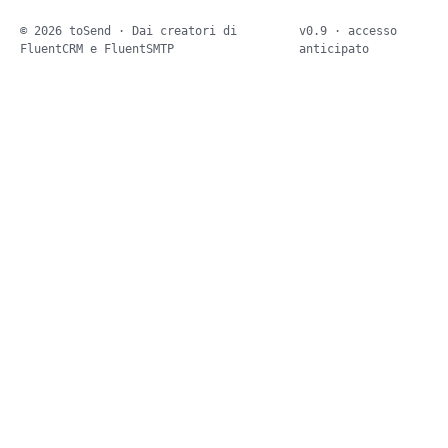
© 2026 toSend · Dai creatori di
v0.9 · accesso
FluentCRM e FluentSMTP
anticipato